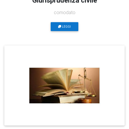
Giurisprudenza civile
comodato
LEGGI