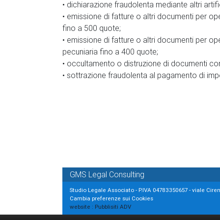
• dichiarazione fraudolenta mediante altri artifi
• emissione di fatture o altri documenti per ope
fino a 500 quote;
• emissione di fatture o altri documenti per ope
pecuniaria fino a 400 quote;
• occultamento o distruzione di documenti contab
• sottrazione fraudolenta al pagamento di impos
GMS Legal Consulting
Studio Legale Associato - P.IVA 04783350657 - viale Ciren
Cambia preferenze sui Cookies
website :
Pubblisiti ADV