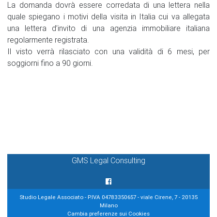
La domanda dovrà essere corredata di una lettera nella
quale spiegano i motivi della visita in Italia cui va allegata
una lettera d’invito di una agenzia immobiliare italiana
regolarmente registrata.
Il visto verrà rilasciato con una validità di 6 mesi, per
soggiorni fino a 90 giorni.
GMS Legal Consulting
Studio Legale Associato - P.IVA 04783350657 - viale Cirene, 7 - 20135
Milano
Cambia preferenze sui Cookies