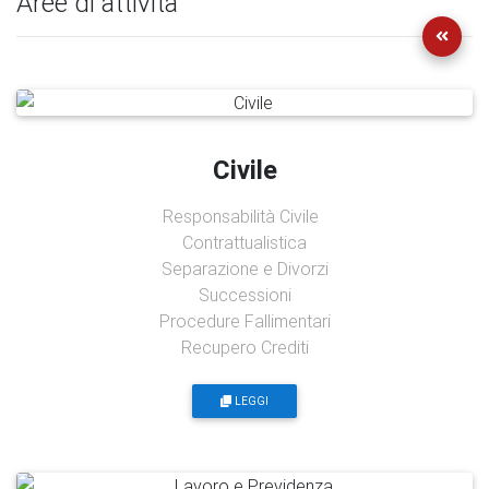
Aree di attività
Civile
Responsabilità Civile
Contrattualistica
Separazione e Divorzi
Successioni
Procedure Fallimentari
Recupero Crediti
LEGGI