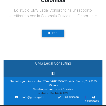
Colombia
Lo studio GMS Legal Consulting ha un rapporto
strettissimo con la Colombia.Grazie ad un'importante
...
LEGGI
GMS Legal Consulting
Studio Legale Associato - P.IVA 04783350657 - viale Cirene, 7 - 20135
Milano
Cambia preferenze sui Cookies
website :
Pubblisiti ADV
info@gmslegal.it
|
025455630
|
025458079