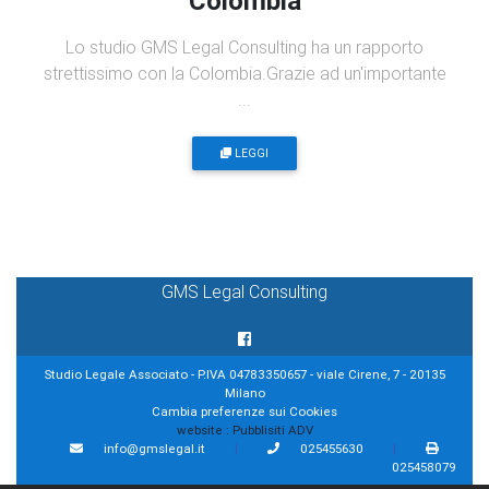
Colombia
Lo studio GMS Legal Consulting ha un rapporto
strettissimo con la Colombia.Grazie ad un'importante
...
LEGGI
GMS Legal Consulting
Studio Legale Associato - P.IVA 04783350657 - viale Cirene, 7 - 20135
Milano
Cambia preferenze sui Cookies
website :
Pubblisiti ADV
info@gmslegal.it
|
025455630
|
025458079